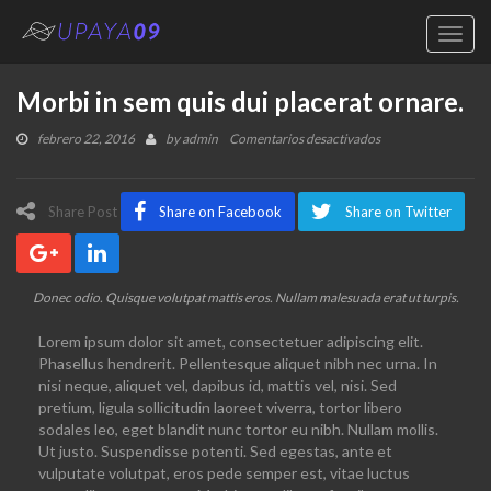
Toggl
navig
Morbi in sem quis dui placerat ornare.
en
febrero 22, 2016
by
admin
Comentarios desactivados
Morbi
in
sem
Share Post
Share on Facebook
Share on Twitter
quis
dui
placerat
ornare.
Donec odio. Quisque volutpat mattis eros. Nullam malesuada erat ut turpis.
Lorem ipsum dolor sit amet, consectetuer adipiscing elit.
Phasellus hendrerit. Pellentesque aliquet nibh nec urna. In
nisi neque, aliquet vel, dapibus id, mattis vel, nisi. Sed
pretium, ligula sollicitudin laoreet viverra, tortor libero
sodales leo, eget blandit nunc tortor eu nibh. Nullam mollis.
Ut justo. Suspendisse potenti. Sed egestas, ante et
vulputate volutpat, eros pede semper est, vitae luctus