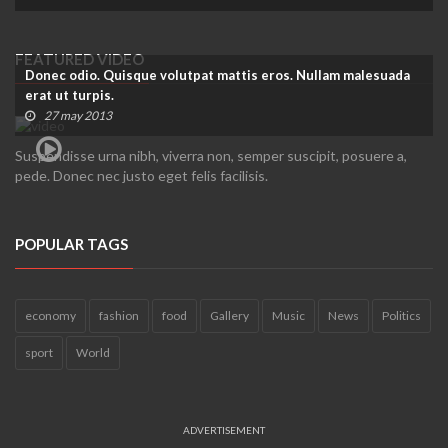
FEATURED VIDEO
Donec odio. Quisque volutpat mattis eros. Nullam malesuada
erat ut turpis.
27 may 2013
Suspendisse urna nibh, viverra non, semper suscipit, posuere a,
pede. Donec nec justo eget felis facilisis.
POPULAR TAGS
economy
fashion
food
Gallery
Music
News
Politics
sport
World
ADVERTISEMENT