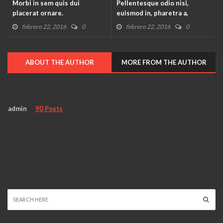
Morbi in sem quis dui
Pellentesque odio nisi,
placerat ornare.
euismod in, pharetra a,
ultricies in, diam.
febrero 22, 2016
0
febrero 22, 2016
0
ABOUT THE AUTHOR
MORE FROM THE AUTHOR
admin
90 Posts