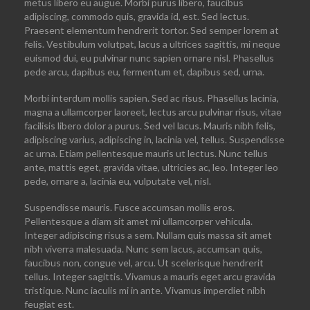
metus libero eu augue. Morbi purus libero, faucibus
adipiscing, commodo quis, gravida id, est. Sed lectus.
Praesent elementum hendrerit tortor. Sed semper lorem at
felis.
Vestibulum volutpat
, lacus a ultrices sagittis, mi neque
euismod dui, eu pulvinar nunc sapien ornare nisl. Phasellus
pede arcu, dapibus eu, fermentum et, dapibus sed, urna.
Morbi interdum mollis sapien. Sed ac risus. Phasellus lacinia,
magna a ullamcorper laoreet, lectus arcu pulvinar risus, vitae
facilisis libero dolor a purus. Sed vel lacus. Mauris nibh felis,
adipiscing varius, adipiscing in, lacinia vel, tellus. Suspendisse
ac urna. Etiam pellentesque mauris ut lectus. Nunc tellus
ante, mattis eget, gravida vitae, ultricies ac, leo. Integer leo
pede, ornare a, lacinia eu, vulputate vel, nisl.
Suspendisse mauris. Fusce accumsan mollis eros.
Pellentesque a diam sit amet mi ullamcorper vehicula.
Integer adipiscing risus a sem. Nullam quis massa sit amet
nibh viverra malesuada. Nunc sem lacus, accumsan quis,
faucibus non, congue vel, arcu. Ut scelerisque hendrerit
tellus. Integer sagittis. Vivamus a mauris eget arcu gravida
tristique. Nunc iaculis mi in ante. Vivamus imperdiet nibh
feugiat est.