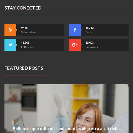
STAY CONECTED
9,455
56,743
Subscribers
Fans
43,501
35,003
Followers
Followers
FEATURED POSTS
Pellentesque odio nisi, euismod in, pharetra a, ultricies