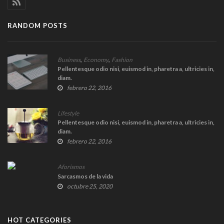
RANDOM POSTS
,
,
Business
Economy
Fashion
Pellentesque odio nisi, euismod in, pharetra a, ultricies in,
diam.
febrero 22, 2016
Lifestyle
Pellentesque odio nisi, euismod in, pharetra a, ultricies in,
diam.
febrero 22, 2016
Aforismos
Sarcasmos de la vida
octubre 25, 2020
HOT CATEGORIES