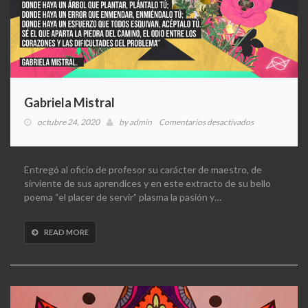
Gabriela Mistral
en
octubre 24, 2020
by
admin
Comentarios desactivados
Gabriela
Mistral
Entregó al oficio de profesor su carácter de maestro, de
sirviente de sus aprendices y en este extracto de su bello
poema “el placer de servir” plasma la pasión y…
READ MORE