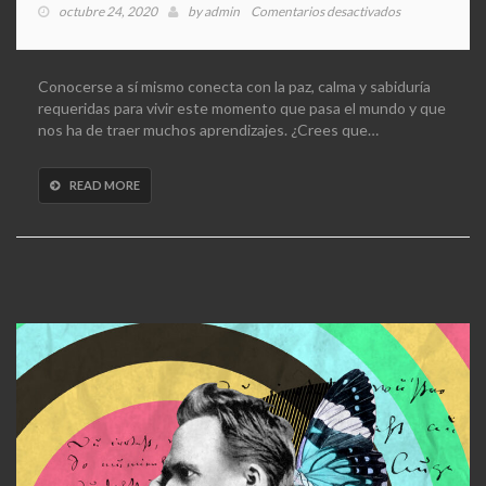
en
octubre 24, 2020
by
admin
Comentarios desactivados
Carl
G.
Jung
Conocerse a sí mismo conecta con la paz, calma y sabiduría
requeridas para vivir este momento que pasa el mundo y que
nos ha de traer muchos aprendizajes. ¿Crees que…
READ MORE