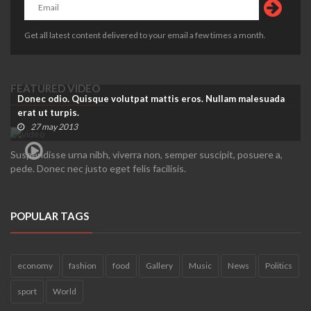
Get all latest content delivered to your email a few times a month.
FEATURED VIDEO
Donec odio. Quisque volutpat mattis eros. Nullam malesuada
erat ut turpis.
27 may 2013
Suspendisse urna nibh, viverra non, semper suscipit, posuere a,
pede. Donec nec justo eget felis facilisis.
POPULAR TAGS
economy
fashion
food
Gallery
Music
News
Politics
sport
World