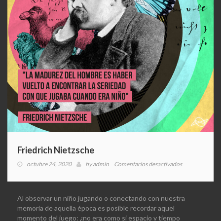
Friedrich Nietzsche
en
octubre 24, 2020
by
admin
Comentarios desactivados
Friedrich
Nietzsche
Al observar un niño jugando o conectando con nuestra
memoria de aquella época es posible recordar aquel
momento del juego: ¿no era como si espacio y tiempo