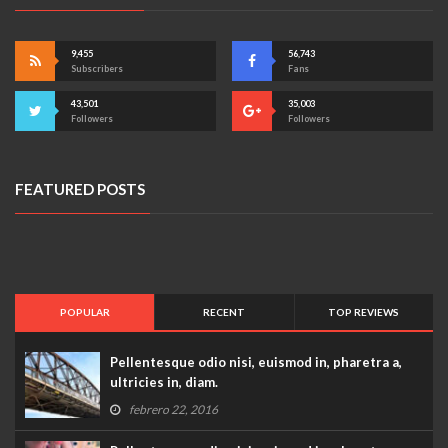
9,455
56,743
Subscribers
Fans
43,501
35,003
Followers
Followers
FEATURED POSTS
POPULAR
RECENT
TOP REVIEWS
Pellentesque odio nisi, euismod in, pharetra a,
ultricies in, diam.
Pellentesque odio nisi, euismod in, pharetra a, ultricies
febrero 22, 2016
in, diam.