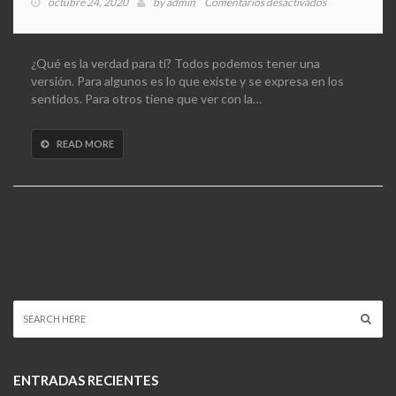
en
octubre 24, 2020
by
admin
Comentarios desactivados
Buda
¿Qué es la verdad para ti? Todos podemos tener una
versión. Para algunos es lo que existe y se expresa en los
sentidos. Para otros tiene que ver con la…
READ MORE
Page 1 of 1
ENTRADAS RECIENTES