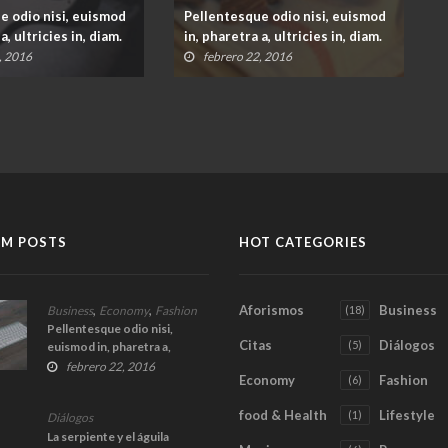
e odio nisi, euismod
Pellentesque odio nisi, euismod
a, ultricies in, diam.
in, pharetra a, ultricies in, diam.
, 2016
febrero 22, 2016
M POSTS
HOT CATEGORIES
,
,
Aforismos
Business
Business
Economy
Fashion
(18)
Pellentesque odio nisi,
Citas
Diálogos
(5)
euismod in, pharetra a,
ultricies in, diam.
febrero 22, 2016
Economy
Fashion
(6)
food & Health
Lifestyle
(1)
Diálogos
La serpiente y el águila