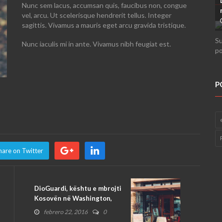
Nunc sem lacus, accumsan quis, faucibus non, congue
vel, arcu. Ut scelerisque hendrerit tellus. Integer
sagittis. Vivamus a mauris eget arcu gravida tristique.
Su
Nunc iaculis mi in ante. Vivamus nibh feugiat est.
po
P
hare on Twitter
DioGuardi, kështu e mbrojti
Kosovën në Washington,
febrero 22, 2016
0