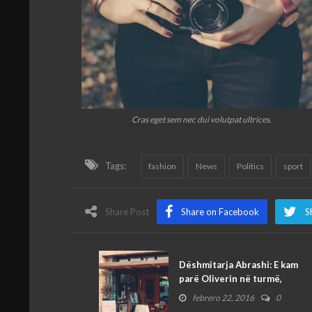
Cras eget sem nec dui volutpat ultrices.
Tags:
fashion
News
Politics
sport
Share Post
Share on Facebook
S
Dëshmitarja Abrashi: E kam
parë Oliverin në turmë,
febrero 22, 2016
0