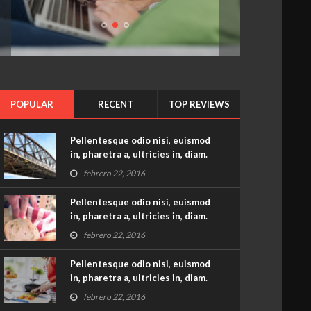
Pellentesque
odio
nisi,
euismod
in,
pharetra
a,
ultricies
POPULAR
RECENT
TOP REVIEWS
in,
diam.
Pellentesque odio nisi, euismod
in, pharetra a, ultricies in, diam.
febrero 22, 2016
Pellentesque odio nisi, euismod
in, pharetra a, ultricies in, diam.
febrero 22, 2016
Pellentesque odio nisi, euismod
in, pharetra a, ultricies in, diam.
febrero 22, 2016