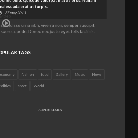
Donec odio. Quisque volutpat mattis eros. Nullam
malesuada erat ut turpis.
27 may 2013
spendisse urna nibh, viverra non, semper suscipit,
suere a, pede. Donec nec justo eget felis facilisis.
OPULAR TAGS
economy
fashion
food
Gallery
Music
News
Politics
sport
World
ADVERTISEMENT