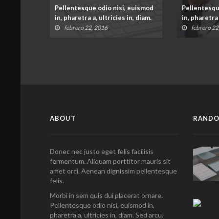
, euismod
Pellentesque odio nisi, euismod
Pellentesqu
in, diam.
in, pharetra a, ultricies in, diam.
in, pharetra 
febrero 22, 2016
febrero 22
ABOUT
RANDO
Donec nec justo eget felis facilisis
fermentum. Aliquam porttitor mauris sit
amet orci. Aenean dignissim pellentesque
felis.
Morbi in sem quis dui placerat ornare.
Pellentesque odio nisi, euismod in,
pharetra a, ultricies in, diam. Sed arcu.