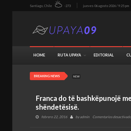
Santiago, Chile
-273
jueves 06 agosto 2026 / 9:25 pm
HOME
RUTA UPAYA
EDITORIAL
C
BREAKING NEWS
NEW
Franca do të bashkëpunojë m
shëndetësisë.
febrero 22, 2016
by
admin
Comentarios desactivad