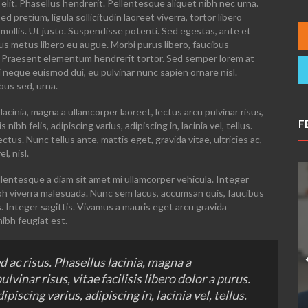
elit. Phasellus hendrerit. Pellentesque aliquet nibh nec urna.
Sed pretium, ligula sollicitudin laoreet viverra, tortor libero
 mollis. Ut justo. Suspendisse potenti. Sed egestas, ante et
us metus libero eu augue. Morbi purus libero, faucibus
us. Praesent elementum hendrerit tortor. Sed semper lorem at
 mi neque euismod dui, eu pulvinar nunc sapien ornare nisl.
bus sed, urna.
lacinia, magna a ullamcorper laoreet, lectus arcu pulvinar risus,
F
 nibh felis, adipiscing varius, adipiscing in, lacinia vel, tellus.
tus. Nunc tellus ante, mattis eget, gravida vitae, ultricies ac,
l, nisl.
lentesque a diam sit amet mi ullamcorper vehicula. Integer
ibh viverra malesuada. Nunc sem lacus, accumsan quis, faucibus
s. Integer sagittis. Vivamus a mauris eget arcu gravida
nibh feugiat est.
 ac risus. Phasellus lacinia, magna a
lvinar risus, vitae facilisis libero dolor a purus.
ipiscing varius, adipiscing in, lacinia vel, tellus.