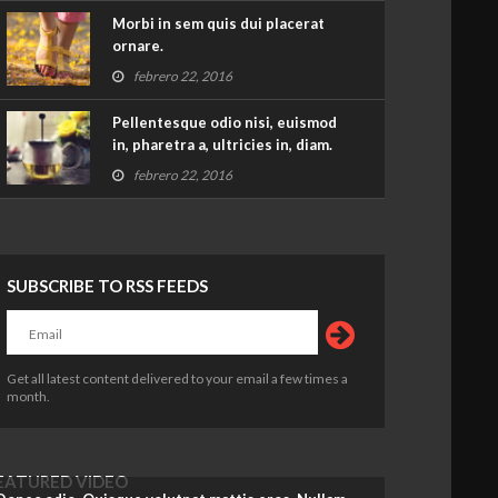
Morbi in sem quis dui placerat
ornare.
febrero 22, 2016
Pellentesque odio nisi, euismod
in, pharetra a, ultricies in, diam.
febrero 22, 2016
SUBSCRIBE TO RSS FEEDS
Get all latest content delivered to your email a few times a
month.
EATURED VIDEO