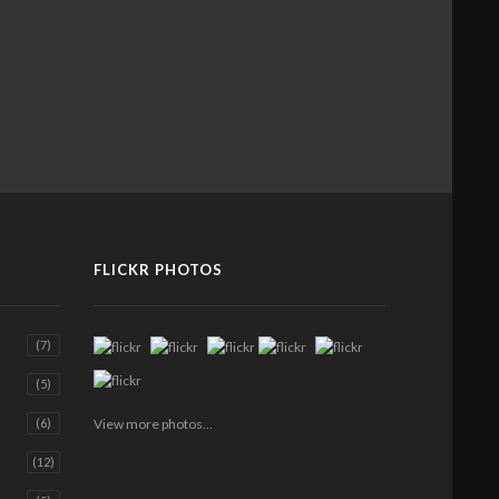
Pellentesque odio nisi, euismod
Pellentesque odio nisi, euism
in, pharetra a, ultricies in, diam.
in, pharetra a, ultricies in, dia
febrero 22, 2016
febrero 22, 2016
FLICKR PHOTOS
(7)
(5)
View more photos...
(6)
(12)