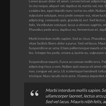
Lorem ipsum dolor sit amet, consectetuer adipiscing 
In nisi neque, aliquet vel, dapibus id, mattis vel, nisi. 
sodales leo, eget blandit nunc tortor eu nibh. Nullam
vulputate volutpat, eros pede semper est, vitae luct
adipiscing, commodo quis, gravida id, est. Sed lect
felis.
Vestibulum volutpat
, lacus a ultrices sagittis,
Phasellus pede arcu, dapibus eu, fermentum et, dapi
Morbi interdum mollis sapien. Sed ac risus. Phasellus 
vitae facilisis libero dolor a purus. Sed vel lacus. Mauris
Suspendisse ac urna. Etiam pellentesque mauris ut lec
leo. Integer leo pede, ornare a, lacinia eu, vulputate ve
Suspendisse mauris. Fusce accumsan mollis eros. Pel
adipiscing risus a sem. Nullam quis massa sit amet n
non, congue vel, arcu. Ut scelerisque hendrerit tellu
tristique. Nunc iaculis mi in ante. Vivamus imperdiet 
Morbi interdum mollis sapien. Sed
ullamcorper laoreet, lectus arcu pu
Sed vel lacus. Mauris nibh felis, ad