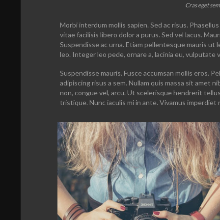
Cras eget sem 
Morbi interdum mollis sapien. Sed ac risus. Phasellus 
vitae facilisis libero dolor a purus. Sed vel lacus. Mauris
Suspendisse ac urna. Etiam pellentesque mauris ut lec
leo. Integer leo pede, ornare a, lacinia eu, vulputate ve
Suspendisse mauris. Fusce accumsan mollis eros. Pel
adipiscing risus a sem. Nullam quis massa sit amet n
non, congue vel, arcu. Ut scelerisque hendrerit tellu
tristique. Nunc iaculis mi in ante. Vivamus imperdiet 