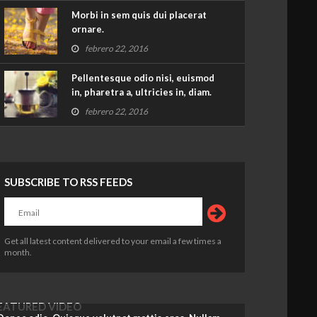
Morbi in sem quis dui placerat
ornare.
febrero 22, 2016
Pellentesque odio nisi, euismod
in, pharetra a, ultricies in, diam.
febrero 22, 2016
SUBSCRIBE TO RSS FEEDS
Get all latest content delivered to your email a few times a
month.
EATURED VIDEO