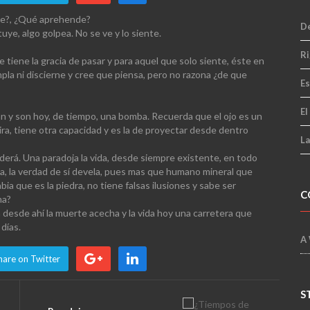
nde?, ¿Qué aprehende?
De
uye, algo golpea. No se ve y lo siente.
Ri
tiene la gracia de pasar y para aquel que solo siente, éste en
la ni discierne y cree que piensa, pero no razona ¿de que
Es
El
an y son hoy, de tiempo, una bomba. Recuerda que el ojo es un
mira, tiene otra capacidad y es la de proyectar desde dentro
La
derá. Una paradoja la vida, desde siempre existente, en todo
eña, la verdad de sí devela, pues mas que humano mineral que
 que es la piedra, no tiene falsas ilusiones y sabe ser
C
ma?
 desde ahí la muerte acecha y la vida hoy una carretera que
días.
A
hare on Twitter
S