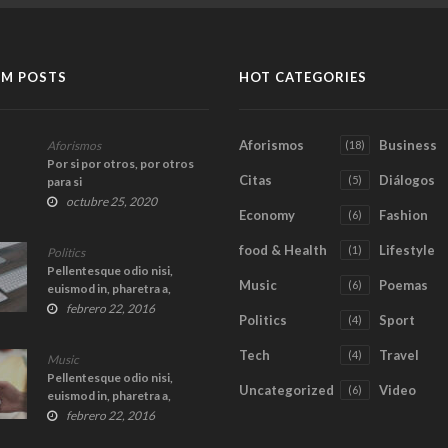
M POSTS
HOT CATEGORIES
Aforismos
Business
Aforismos
(18)
Por si por otros, por otros
Citas
Diálogos
(5)
para si
octubre 25, 2020
Economy
Fashion
(6)
food & Health
Lifestyle
(1)
Politics
Pellentesque odio nisi,
Music
Poemas
(6)
euismod in, pharetra a,
ultricies in, diam.
febrero 22, 2016
Politics
Sport
(4)
Tech
Travel
(4)
Music
Pellentesque odio nisi,
Uncategorized
Video
(6)
euismod in, pharetra a,
ultricies in, diam.
febrero 22, 2016