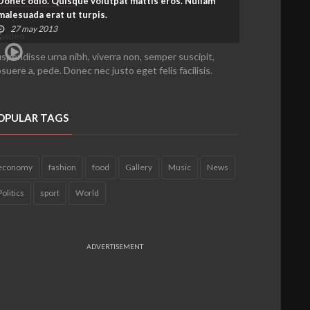
Donec odio. Quisque volutpat mattis eros. Nullam
malesuada erat ut turpis.
27 may 2013
spendisse urna nibh, viverra non, semper suscipit,
suere a, pede. Donec nec justo eget felis facilisis.
OPULAR TAGS
economy
fashion
food
Gallery
Music
News
Politics
sport
World
ADVERTISEMENT