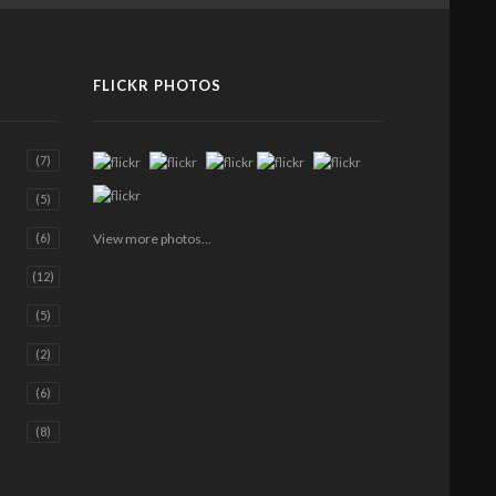
FLICKR PHOTOS
(7)
(5)
View more photos...
(6)
(12)
(5)
(2)
(6)
(8)