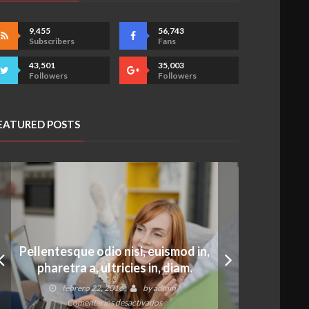
9,455
56,743
Subscribers
Fans
43,501
35,003
Followers
Followers
EATURED POSTS
Pellentesque odio nisi, euismod in,
pharetra a, ultricies in, diam.
febrero 22, 2016
by
admin
en
Comentarios desactivados