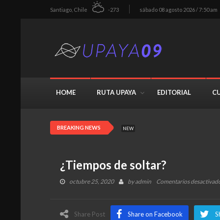
Santiago, Chile
-273
sábado 08 agosto 2026 / 7:50 am
HOME
RUTA UPAYA
EDITORIAL
C
BREAKING NEWS
NEW
¿Tiempos de soltar?
octubre 25, 2020
by
admin
Comentarios desactivad
Share Post
Share on Facebook
S