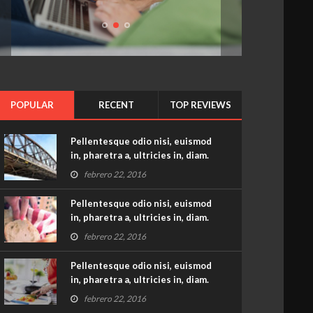
Pellentesque
odio
nisi,
euismod
in,
pharetra
a,
ultricies
POPULAR
RECENT
TOP REVIEWS
in,
diam.
Pellentesque odio nisi, euismod
in, pharetra a, ultricies in, diam.
febrero 22, 2016
Pellentesque odio nisi, euismod
in, pharetra a, ultricies in, diam.
febrero 22, 2016
Pellentesque odio nisi, euismod
in, pharetra a, ultricies in, diam.
febrero 22, 2016