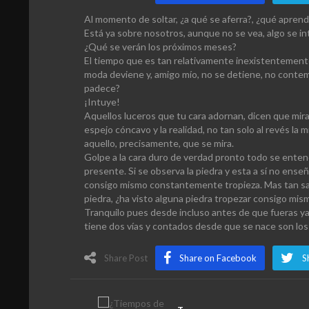
Al momento de soltar, ¿a qué se aferra?, ¿qué apre
Está ya sobre nosotros, aunque no se vea, algo se int
¿Qué se verán los próximos meses?
El tiempo que es tan relativamente inexistentemente 
moda deviene y, amigo mío, no se detiene, no contemp
padece?
¡Intuye!
Aquellos luceros que tu cara adornan, dicen que mir
espejo cóncavo y la realidad, no tan solo al revés la 
aquello, precisamente, que se mira.
Golpe a la cara duro de verdad pronto todo se enten
presente. Si se observa la piedra y esta a sí no ens
consigo mismo constantemente tropieza. Mas tan sabia
piedra, ¿ha visto alguna piedra tropezar consigo mis
Tranquilo pues desde incluso antes de que fueras ya
tiene dos vías y contados desde que se nace son los 
Share Post
Share on Facebook
S