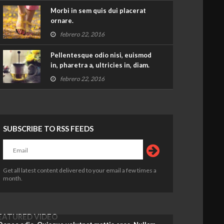
Morbi in sem quis dui placerat
ornare.
febrero 22, 2016
Pellentesque odio nisi, euismod
in, pharetra a, ultricies in, diam.
febrero 22, 2016
SUBSCRIBE TO RSS FEEDS
Get all latest content delivered to your email a few times a
month.
EATURED VIDEO