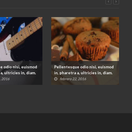
e odio nisi, euismod
Pellentesque odio nisi, euismod
a, ultricies in, diam.
in, pharetra a, ultricies in, diam.
, 2016
febrero 22, 2016