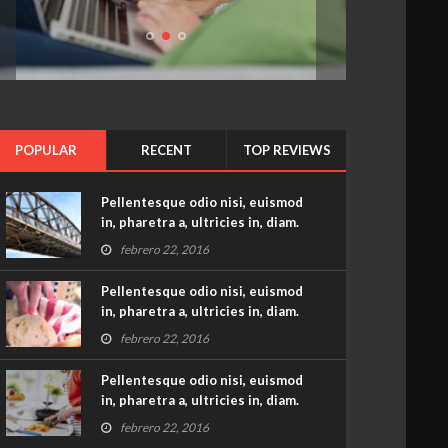
Pellentesque
odio
nisi,
euismod
in,
pharetra
a,
ultricies
POPULAR
RECENT
TOP REVIEWS
in,
diam.
Pellentesque odio nisi, euismod
in, pharetra a, ultricies in, diam.
febrero 22, 2016
Pellentesque odio nisi, euismod
in, pharetra a, ultricies in, diam.
febrero 22, 2016
Pellentesque odio nisi, euismod
in, pharetra a, ultricies in, diam.
febrero 22, 2016