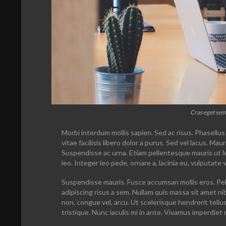
Cras eget sem 
Morbi interdum mollis sapien. Sed ac risus. Phasellus 
vitae facilisis libero dolor a purus. Sed vel lacus. Mauris
Suspendisse ac urna. Etiam pellentesque mauris ut lec
leo. Integer leo pede, ornare a, lacinia eu, vulputate ve
Suspendisse mauris. Fusce accumsan mollis eros. Pel
adipiscing risus a sem. Nullam quis massa sit amet n
non, congue vel, arcu. Ut scelerisque hendrerit tellu
tristique. Nunc iaculis mi in ante. Vivamus imperdiet 