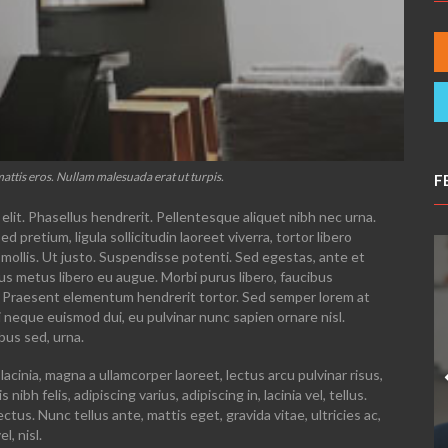
ttis eros. Nullam malesuada erat ut turpis.
F
elit. Phasellus hendrerit. Pellentesque aliquet nibh nec urna.
Sed pretium, ligula sollicitudin laoreet viverra, tortor libero
 mollis. Ut justo. Suspendisse potenti. Sed egestas, ante et
us metus libero eu augue. Morbi purus libero, faucibus
us. Praesent elementum hendrerit tortor. Sed semper lorem at
 mi neque euismod dui, eu pulvinar nunc sapien ornare nisl.
bus sed, urna.
lacinia, magna a ullamcorper laoreet, lectus arcu pulvinar risus,
 nibh felis, adipiscing varius, adipiscing in, lacinia vel, tellus.
tus. Nunc tellus ante, mattis eget, gravida vitae, ultricies ac,
l, nisl.