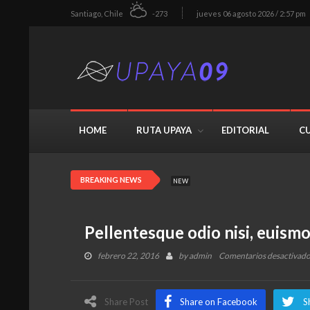
Santiago, Chile
-273
jueves 06 agosto 2026 / 2:57 pm
HOME
RUTA UPAYA
EDITORIAL
C
BREAKING NEWS
NEW
Pellentesque odio nisi, euismod 
febrero 22, 2016
by
admin
Comentarios desactivad
Share Post
Share on Facebook
S