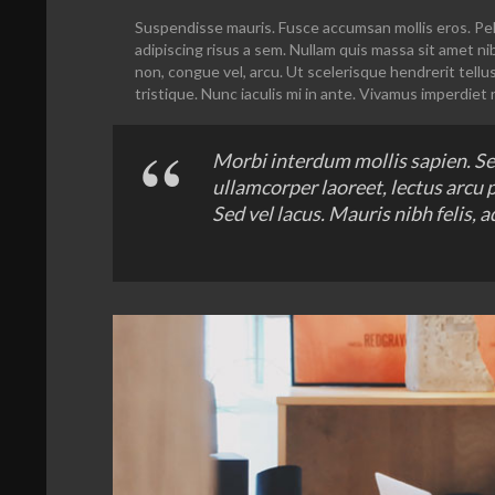
Suspendisse mauris. Fusce accumsan mollis eros. Pel
adipiscing risus a sem. Nullam quis massa sit amet n
non, congue vel, arcu. Ut scelerisque hendrerit tellu
tristique. Nunc iaculis mi in ante. Vivamus imperdiet 
Morbi interdum mollis sapien. Sed
ullamcorper laoreet, lectus arcu pu
Sed vel lacus. Mauris nibh felis, ad