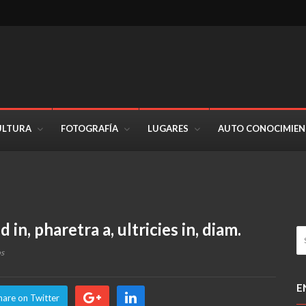
ULTURA
FOTOGRAFÍA
LUGARES
AUTO CONOCIMIE
in, pharetra a, ultricies in, diam.
en
os
Pellentesque
odio
E
nisi,
hare on Twitter