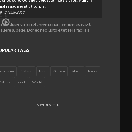
Donec odio. Quisque volutpat mattis eros. Nullam
malesuada erat ut turpis.
27 may 2013
spendisse urna nibh, viverra non, semper suscipit,
suere a, pede. Donec nec justo eget felis facilisis.
OPULAR TAGS
economy
fashion
food
Gallery
Music
News
Politics
sport
World
ADVERTISEMENT