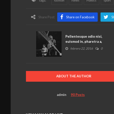
Tags:
fashion
News
Politics
sport
Share Post
Share on Facebook
S
Pellentesque odio nisi,
euismod in, pharetra a,
ultricies in, diam.
febrero 22, 2016
0
ABOUT THE AUTHOR
admin
90 Posts