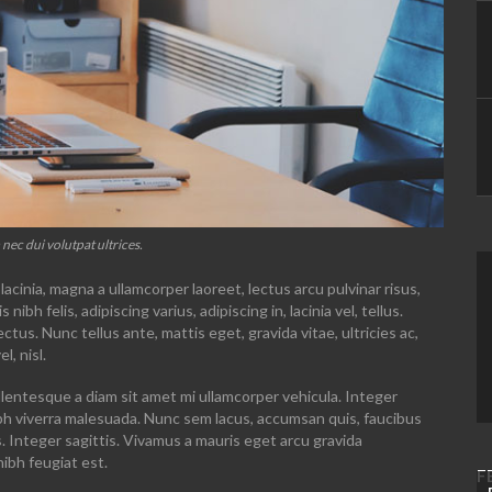
nec dui volutpat ultrices.
lacinia, magna a ullamcorper laoreet, lectus arcu pulvinar risus,
 nibh felis, adipiscing varius, adipiscing in, lacinia vel, tellus.
tus. Nunc tellus ante, mattis eget, gravida vitae, ultricies ac,
l, nisl.
lentesque a diam sit amet mi ullamcorper vehicula. Integer
ibh viverra malesuada. Nunc sem lacus, accumsan quis, faucibus
s. Integer sagittis. Vivamus a mauris eget arcu gravida
nibh feugiat est.
F