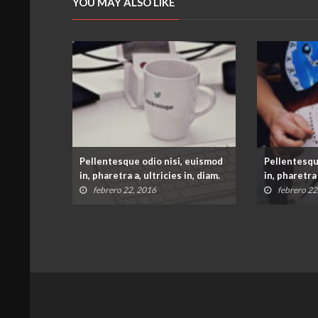
YOU MAY ALSO LIKE
, euismod
Pellentesque odio nisi, euismod
Pellentesqu
in, diam.
in, pharetra a, ultricies in, diam.
in, pharetra 
febrero 22, 2016
febrero 22