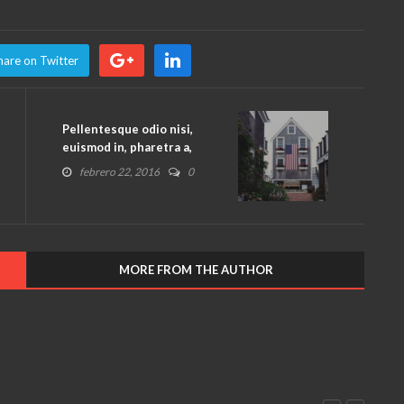
hare on Twitter
Pellentesque odio nisi,
euismod in, pharetra a,
ultricies in, diam.
febrero 22, 2016
0
MORE FROM THE AUTHOR